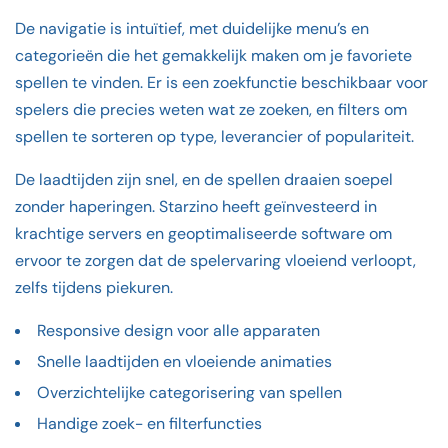
De navigatie is intuïtief, met duidelijke menu’s en
categorieën die het gemakkelijk maken om je favoriete
spellen te vinden. Er is een zoekfunctie beschikbaar voor
spelers die precies weten wat ze zoeken, en filters om
spellen te sorteren op type, leverancier of populariteit.
De laadtijden zijn snel, en de spellen draaien soepel
zonder haperingen. Starzino heeft geïnvesteerd in
krachtige servers en geoptimaliseerde software om
ervoor te zorgen dat de spelervaring vloeiend verloopt,
zelfs tijdens piekuren.
Responsive design voor alle apparaten
Snelle laadtijden en vloeiende animaties
Overzichtelijke categorisering van spellen
Handige zoek- en filterfuncties