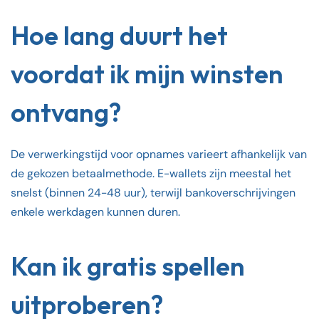
Hoe lang duurt het
voordat ik mijn winsten
ontvang?
De verwerkingstijd voor opnames varieert afhankelijk van
de gekozen betaalmethode. E-wallets zijn meestal het
snelst (binnen 24-48 uur), terwijl bankoverschrijvingen
enkele werkdagen kunnen duren.
Kan ik gratis spellen
uitproberen?